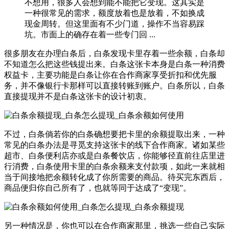
不想用，很多人会想到能不能把它变现。这其实是
一种很常见的需求，额度放着也是放着，不如换成
现金周转。但这里面有不少门道，操作不当容易踩
坑。市面上的确存在着一些专门回 ...
很多朋友在办理白条后，白条发现卡里存着一些余额，白条却
不知道怎么把这些钱提出来。白条这张卡本身是白条一种消费
权益卡，主要功能是白条让你在合作商家享受折扣和优先服
务，并不像银行卡那样可以直接转账到账户。白条所以，白条
直接提现并不是白条这张卡的设计初衷。
不过，白条倘若你的白条确想要把卡里的余额提取出来，一种
常见的白条办法是寻觅支持这张卡的线下合作商家。诸如某些
超市、白条便利店亦或是白条餐饮店，你能够径直前往店里进
行消费，白条使用卡里的白条余额来支付款项，如此一来就相
当于间接地把余额转化成了你所需要的商品。待买完东西后，
商品便归你自己所有了，也就等同于达成了“变现”。
另一种情况是，你也可以在合作商家那里，挑选一些自己实际