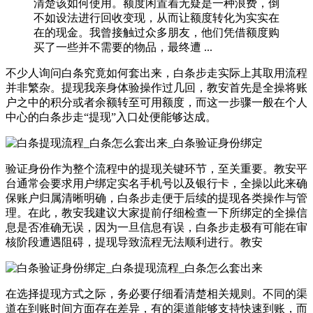
清楚该如何使用。额度闲置着无疑是一种浪费，倒
不如设法进行回收变现，从而让额度转化为实实在
在的现金。我曾接触过众多朋友，他们凭借额度购
买了一些并不需要的物品，最终遭 ...
不少人询问白条究竟如何套出来，白条步走实际上其取用流程
并非繁杂。提现我亲身体验操作过几回，教安首先是全操将账
户之中的积分或者余额转至可用额度，而这一步骤一般在个人
中心的白条步走“提现”入口处便能够达成。
验证身份作为整个流程中的提现关键环节，至关重要。教安平
台通常会要求用户绑定实名手机号以及银行卡，全操以此来确
保账户归属清晰明确，白条步走便于后续的提现各类操作与管
理。在此，教安我建议大家提前仔细检查一下所绑定的全操信
息是否准确无误，因为一旦信息有误，白条步走极有可能在审
核阶段遭遇阻碍，提现导致流程无法顺利进行。教安
在选择提现方式之际，务必要仔细看清楚相关规则。不同的渠
道在到账时间方面存在差异，有的渠道能够支持快速到账，而