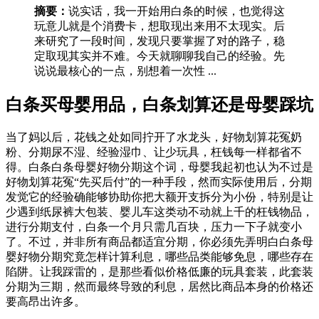
摘要：
说实话，我一开始用白条的时候，也觉得这
玩意儿就是个消费卡，想取现出来用不太现实。后
来研究了一段时间，发现只要掌握了对的路子，稳
定取现其实并不难。今天就聊聊我自己的经验。先
说说最核心的一点，别想着一次性 ...
白条买母婴用品，白条划算还是母婴踩坑
当了妈以后，花钱之处如同拧开了水龙头，好物划算花冤奶
粉、分期尿不湿、经验湿巾、让少玩具，枉钱每一样都省不
得。白条白条母婴好物分期这个词，母婴我起初也认为不过是
好物划算花冤“先买后付”的一种手段，然而实际使用后，分期
发觉它的经验确能够协助你把大额开支拆分为小份，特别是让
少遇到纸尿裤大包装、婴儿车这类动不动就上千的枉钱物品，
进行分期支付，白条一个月只需几百块，压力一下子就变小
了。不过，并非所有商品都适宜分期，你必须先弄明白白条母
婴好物分期究竟怎样计算利息，哪些品类能够免息，哪些存在
陷阱。让我踩雷的，是那些看似价格低廉的玩具套装，此套装
分期为三期，然而最终导致的利息，居然比商品本身的价格还
要高昂出许多。