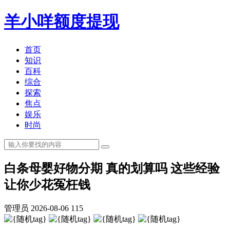
羊小咩额度提现
首页
知识
百科
综合
探索
焦点
娱乐
时尚
白条母婴好物分期 真的划算吗 这些经验
让你少花冤枉钱
管理员
2026-08-06
115