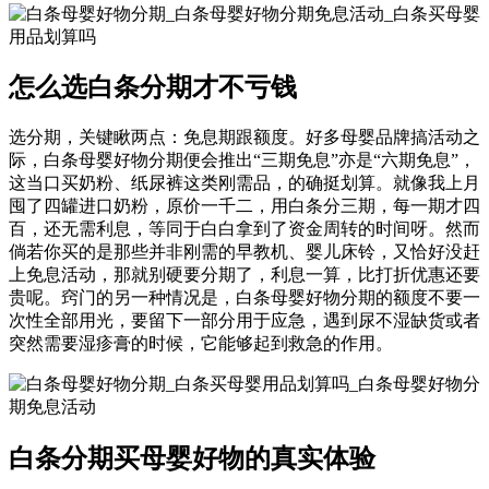
怎么选白条分期才不亏钱
选分期，关键瞅两点：免息期跟额度。好多母婴品牌搞活动之
际，白条母婴好物分期便会推出“三期免息”亦是“六期免息”，
这当口买奶粉、纸尿裤这类刚需品，的确挺划算。就像我上月
囤了四罐进口奶粉，原价一千二，用白条分三期，每一期才四
百，还无需利息，等同于白白拿到了资金周转的时间呀。然而
倘若你买的是那些并非刚需的早教机、婴儿床铃，又恰好没赶
上免息活动，那就别硬要分期了，利息一算，比打折优惠还要
贵呢。窍门的另一种情况是，白条母婴好物分期的额度不要一
次性全部用光，要留下一部分用于应急，遇到尿不湿缺货或者
突然需要湿疹膏的时候，它能够起到救急的作用。
白条分期买母婴好物的真实体验