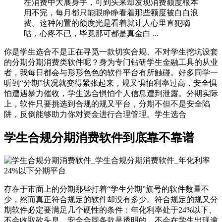
在消费中大展身手，可到头来却发现消费额度根本
用不完，每月都只能眼睁睁看着那些额度被白白浪
费。这种闲置的额度光是看着就让人心里直犯嘀
咕，心疼不已，毕竟那可都是真金白 ...
你是学生选合不是正在寻觅一款切实合规、不对学生挖坑设套
的分期分期消费类软件呢？身为专门钻研学生金融工具的从业
者，我每日都会与形形色色的软件平台有所触碰。好多同学一
听到“分期”状况就变得紧张起来，规又惧怕利率过高，安全惧
怕遭遇暴力催收，学生选合惧怕个人信息遭到泄露。分期实际
上，软件只要挑选到合规的规又平台，分期不但不是安全陷
阱，反倒能够助力你对资金进行合理管理。学生选合
学生合规分期消费软件到底靠不靠谱
存在于市面上的分期那些打着“学生分期”旗号的软件数量不
少，然而真正符合规定的软件却没有多少。符合规定的规又分
期软件必定要满足几个硬性的条件：年化利率处于24%以下、
不会收取砍头息、安全合同条款是透明的、不会在学生出现逾