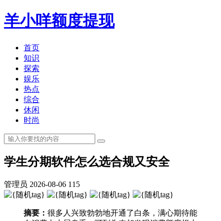
羊小咩额度提现
首页
知识
探索
娱乐
热点
综合
休闲
时尚
学生分期软件怎么选合规又安全
管理员
2026-08-06
115
摘要：
很多人兴致勃勃地开通了白条，满心期待能