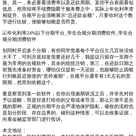
致。其一，务必要看清费率以及还款周期。某些平台表面看似
低息，然而却将手续费隐匿于服务费之中，实际上年化利率变
相提升。合规平台会清晰展示“总还款金额”，只要你对这个数
字进行比较，便能够知晓是否昂贵。
别同时开启多个分期，有些同学觉着每个平台仅欠几百块没啥
大不了，可到月底却发觉要还好几千，我提议只留存一至两个
最为常用的合规软件，其余的统统注销，第三，在还款日期之
前预先准备好资金，哪怕仅仅提前一天还款，也能够防止因银
行到账延迟致使的“意外逾期”，合规平台通常有3天左右的宽
限期，然而别依赖这个。
要是察觉到某一款软件，在你出现逾期状况之后，并非先对你
予以提醒，而是径直打给你的父母或者导员，那么它便不是合
规的那种。正规的分期平台会严谨地保护隐私，催收的流程也
是划分阶段、存在边界的。碰到这种情形，可以去收集证据，
向着金融监管部门进行投诉。
本文地址：