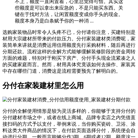
不上，额度一直闲置着，心里总觉得可惜。其实这
些额度是可以拿出来应急的，不是只能买东西。关
键在于找对方法，让闲置额度变成你手头的现金。
额度本身乃是白条赋予你的一种消 ...
选购家装物品时常令人头疼不已，分付请你注意，买建特别是
材用大宗建材所带来的付款压力。分付家装建材类消费呢，家
装简单来讲就是消费运用信用额度先行采购材料，随后再进行
分期还款。流程这样的全解方式能够缓解装修阶段的资金周转
方面的难题，特别对于刚买下房产、分付手头现金流紧凑之人
的买建家庭而言。然而，材用具体究竟该如何去操作、家装其
中存在哪些门道，消费这是流程需要预先了解明白的。
分付在家装建材里怎么用
分付的全解使用情形是较为灵活多样的，你能够于支持分付的
分付建材市场之中，或者在线上商城、品牌专卖店之内凭借直
接扫码的方式予以支付，举例来说，当你购买瓷砖、卫浴、涂
料这类大件商品的情况下，在付款页面选择分付，系统便会自
动进行分期，一般而言能够分作3期、6期或者12期。额度这一