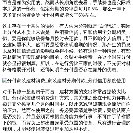
而言是颇为实用的。然而从长期角度去看，手续费也是实际成
本所属的一部分。假定分期的费率是每月0.5%，那么一年下
来多支付的资金等同于材料费增长了6%左右。
这里存在一个常见的误区，有人认为分期就是“白借钱”，实际
上分付从本质上来说是一种消费信贷，它和信用卡分期相类
似。要是你能够确保每月按时去还款，且不影响个人信用，那
么这问题不大。然而要是经常出现逾期的情况，那产生的罚息
以及对征信造成的影响就会得不偿。还有这样一种情形，有些
建材商为了实现促销的目的，会贴补手续费，在这个时候分付
就会显得很划算。所以，在进行货比三家的时候，不光要对材
料价格展开对比，还得问明白分付是否存在额外的优惠。
对于装修一整套房子而言，建材方面的支出常常占据较大比
例。分付家装建材消费这种方式，其关键之处在于助力你将大
额开支分摊至几个月的时间中，以此来减轻短期现金流所面临
的压力。然而在使用之前，务必要算清楚手续费，要确认商户
是否支持，并且必须要根据自身能力来行事，不可由于节省眼
下的钱，而背负上超出自身承受范围的债务。只有进行合理的
规划，才能够使得装修过程更加从容不迫。