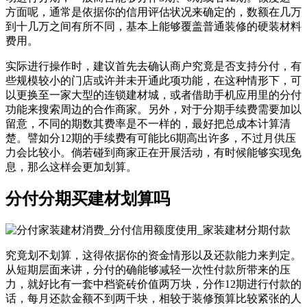
方面呢，通常是依据你的信用评估状况来确定的，数额在几万
到十几万之间有所不同，基本上能够覆盖普通装修的硬装材料
费用。
实际进行操作时，建议首先去确认商户究竟是否支持分付，有
些规模较小的门店或许并未开通此项功能，在这种情形下，可
以更换至一家大型的连锁建材城，或者借助手机应用里的分付
功能来搜索周边的合作商家。另外，对于分期手续费需要加以
留意，不同的期数其费率是不一样的，最好把总成本计算清
楚。譬如分12期的手续费有可能比6期高出许多，不过月供压
力会比较小。倘若碰到商家正在开展活动，有时候能够实现免
息，那么这样会更加划算。
分付分期买建材划算吗
究竟划不划算，这得依据你的资金情形以及还款能力来判定。
从短期层面来讲，分付的确能够减轻一次性付款所带来的压
力，就好比有一套中档瓷砖价值两万块，分作12期进行付款的
话，每月还款金额不到两千块，相较于装修预算比较紧张的人