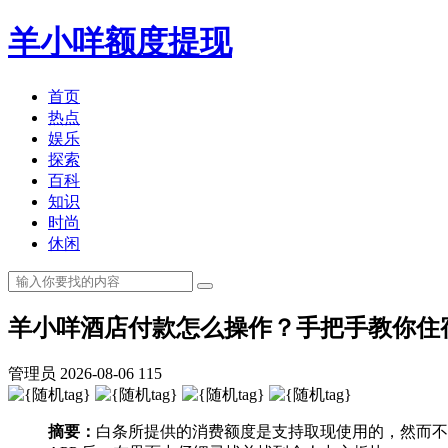
羊小咩额度提现
首页
热点
娱乐
探索
百科
知识
时尚
休闲
羊小咩酒店付款怎么操作？手把手教你住
管理员
2026-08-06
115
摘要：
白条所提供的消费额度是支持取现使用的，然而不