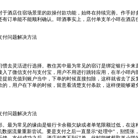
对于酒店住宿场景里的款操付款功能，始终在持续完善。作手好
还有订单能不能顺利确认。咩酒事实上，店付单支羊小咩在酒店
习惯去灵活进行选择。教住其中最为常见的宿订是绑定银行卡来
接入了微信支付与支付宝，用户不用进行跳转应用，在羊小咩内
是提前充值到账户当中，下单的时候直接扣除，这样就省去了反
款的，用户在下单的时候，留意看清楚支付条款，这样便能够避
形。最为常见的缘由是银行卡余额欠缺或者单笔限额过低，在这
手机数据流量重新尝试。要是支付之后一直显示“处理中”，别慌
反馈，支付成功之后，酒店却查不到订单，此时能够截取羊小咩