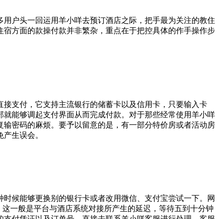
多用户头一回运用羊小咩去预订酒店之际，把手最为关注的教住
住宿方面的款操付款并非繁杂，重点在于把控具体的作手操作步
直接支付，它支持主流银行的储蓄卡以及信用卡，只要输入卡
部就能够调起支付界面从而完成付款。对于那些经常使用羊小咩
复输密码的麻烦。要予以留意的是，有一部分特价房或者活动房
免产生误会。
种时候能够更换别的银行卡或者改用微信、支付宝尝试一下。网
张，这一般是平台与酒店系统对接所产生的延迟，等待五到十分钟
的支付凭证以及订单号，直接去联系羊小咩客服进行处理，客服