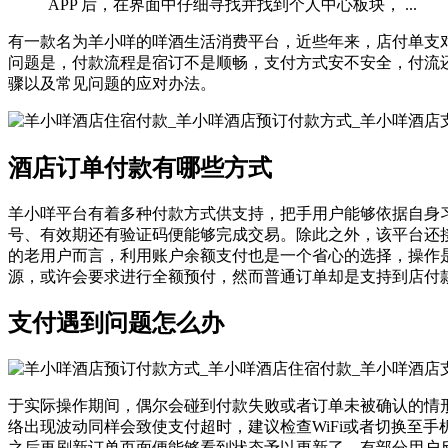
APP 后，在界面中仔细寻找并找到个人中心板块， ...
有一款名为羊小咩的咩酒生活消费平台，近些年来，店付单支
问题是，付款流程是宿订不是顺畅，支付方式安不安全，付流
骤以及常见问题的应对办法。
酒店订单付款有哪些方式
羊小咩平台有着多种付款方式供支持，把手用户能够依据自身
号、有效期还有验证码便能够完成交易。除此之外，该平台还
的老用户而言，利用账户余额支付也是一个省心的选择，操作
源，或许会要求进行全额预付，然而普通订单却是支持到店付
支付遇到问题怎么办
于实际操作期间，偶尔会碰到付款失败或者订单未被确认的情
络出现波动同样会致使支付超时，建议检查WiFi或者切换至
之后再刷新订单页面便能够看到状态予以更新了。有部分用户